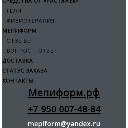
СРЕДСТВА ОТ «РАСТЯЖЕК»
ГЕЛИ
ФИЗИОТЕРАПИЯ
МЕПИФОРМ
ОТЗЫВЫ
ВОПРОС – ОТВЕТ
ДОСТАВКА
СТАТУС ЗАКАЗА
КОНТАКТЫ
Мепиформ.рф
+7 950 007-48-84
mepiform@yandex.ru