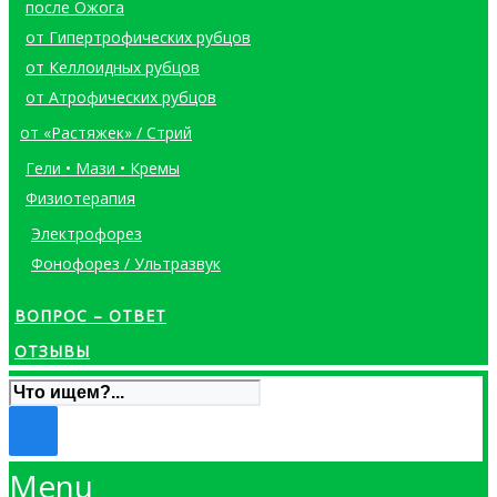
после Ожога
от Гипертрофических рубцов
от Келлоидных рубцов
от Атрофических рубцов
от «Растяжек» / Стрий
Гели • Мази • Кремы
Физиотерапия
Электрофорез
Фонофорез / Ультразвук
ВОПРОС – ОТВЕТ
ОТЗЫВЫ
Menu