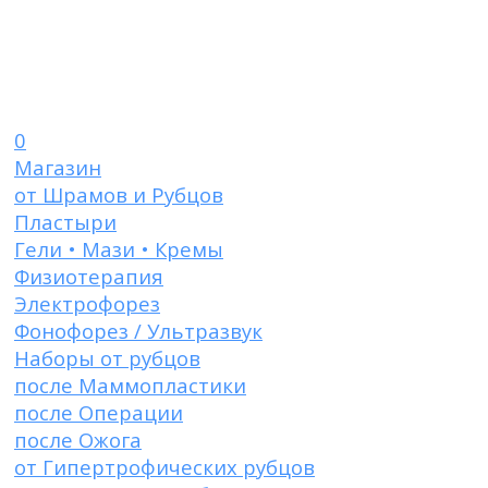
0
Магазин
от Шрамов и Рубцов
Пластыри
Гели • Мази • Кремы
Физиотерапия
Электрофорез
Фонофорез / Ультразвук
Наборы от рубцов
после Маммопластики
после Операции
после Ожога
от Гипертрофических рубцов