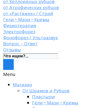
от Келлоидных рубцов
от Атрофических рубцов
от «Растяжек» / Стрий
Гели • Мази • Кремы
Физиотерапия
Электрофорез
Фонофорез / Ультразвук
Вопрос – Ответ
Отзывы
Menu
Магазин
От Шрамов и Рубцов
Пластыри
Гели • Мази • Кремы