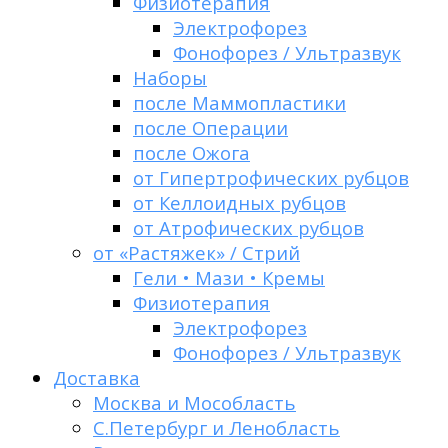
Физиотерапия
Электрофорез
Фонофорез / Ультразвук
Наборы
после Маммопластики
после Операции
после Ожога
от Гипертрофических рубцов
от Келлоидных рубцов
от Атрофических рубцов
от «Растяжек» / Стрий
Гели • Мази • Кремы
Физиотерапия
Электрофорез
Фонофорез / Ультразвук
Доставка
Москва и Мособласть
С.Петербург и Ленобласть