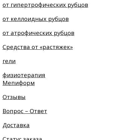
от гипертрофических рубцов
от келлоидных рубцов
от атрофических рубцов
Средства от «растяжек»
гели
физиотерапия
Мепиформ
Отзывы
Вопрос – Ответ
Доставка
Статус заказа