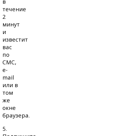
в
течение
2
минут
и
известит
вас
по
СМС,
e-
mail
или в
том
же
окне
браузера.
5.