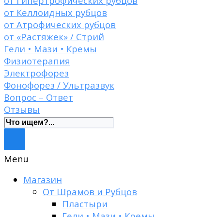
от Гипертрофических рубцов
от Келлоидных рубцов
от Атрофических рубцов
от «Растяжек» / Стрий
Гели • Мази • Кремы
Физиотерапия
Электрофорез
Фонофорез / Ультразвук
Вопрос – Ответ
Отзывы
Menu
Магазин
От Шрамов и Рубцов
Пластыри
Гели • Мази • Кремы