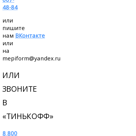
48-84
или
пишите
нам
ВКонтакте
или
на
mepiform@yandex.ru
ИЛИ
ЗВОНИТЕ
В
«ТИНЬКОФФ»
8 800