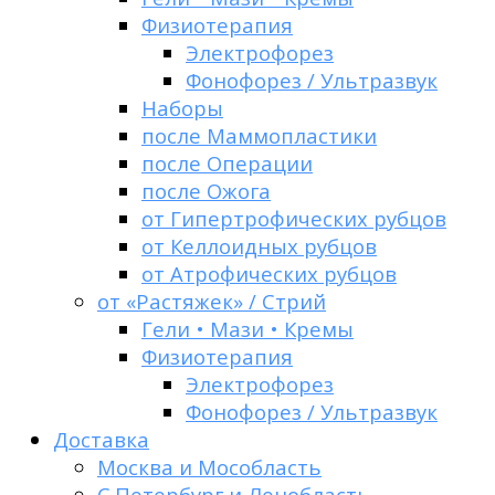
Физиотерапия
Электрофорез
Фонофорез / Ультразвук
Наборы
после Маммопластики
после Операции
после Ожога
от Гипертрофических рубцов
от Келлоидных рубцов
от Атрофических рубцов
от «Растяжек» / Стрий
Гели • Мази • Кремы
Физиотерапия
Электрофорез
Фонофорез / Ультразвук
Доставка
Москва и Мособласть
С.Петербург и Ленобласть