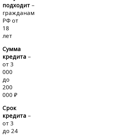
подходит
–
гражданам
РФ от
18
лет
Сумма
кредита
–
от 3
000
до
200
000 ₽
Срок
кредита
–
от 3
до 24