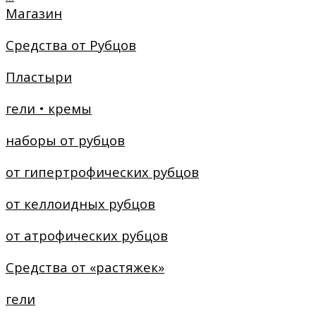
Магазин
Средства от Рубцов
Пластыри
гели • кремы
наборы от рубцов
от гипертрофических рубцов
от келлоидных рубцов
от атрофических рубцов
Средства от «растяжек»
гели