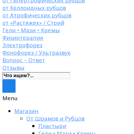
от Гипертрофических рубцов
от Келлоидных рубцов
от Атрофических рубцов
от «Растяжек» / Стрий
Гели • Мази • Кремы
Физиотерапия
Электрофорез
Фонофорез / Ультразвук
Вопрос – Ответ
Отзывы
Menu
Магазин
От Шрамов и Рубцов
Пластыри
Гели • Мази • Кремы