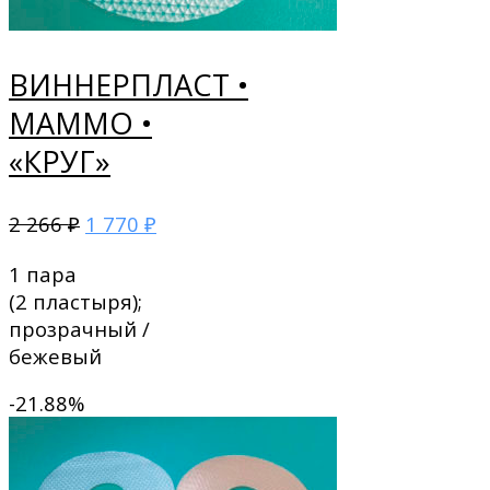
ВИННЕРПЛАСТ •
МАММО •
«КРУГ»
2 266
1 770
₽
₽
1 пара
(2 пластыря);
прозрачный /
бежевый
-21.88%