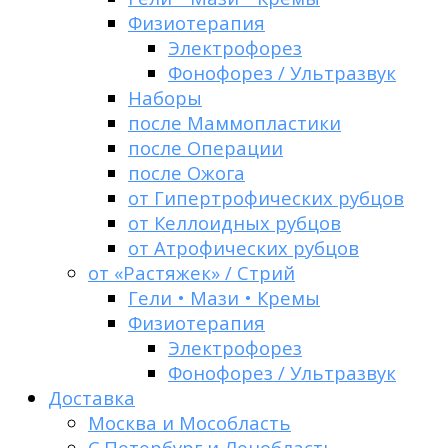
Физиотерапия
Электрофорез
Фонофорез / Ультразвук
Наборы
после Маммопластики
после Операции
после Ожога
от Гипертрофических рубцов
от Келлоидных рубцов
от Атрофических рубцов
от «Растяжек» / Стрий
Гели • Мази • Кремы
Физиотерапия
Электрофорез
Фонофорез / Ультразвук
Доставка
Москва и Мособласть
С.Петербург и Ленобласть