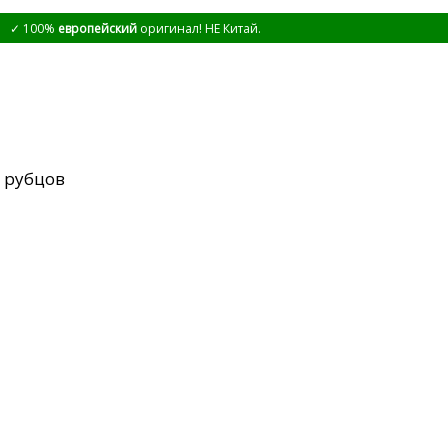
✓ 100%
европейский
оригинал! НЕ Китай.
 рубцов