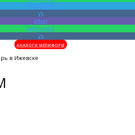
Telegram
Vk
Viber
Whatsapp
Vk
АНАЛОГИ МЕПИФОРМ
рь в Ижевске
М