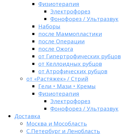
Физиотерапия
Электрофорез
Фонофорез / Ультразвук
Наборы
после Маммопластики
после Операции
после Ожога
от Гипертрофических рубцов
от Келлоидных рубцов
от Атрофических рубцов
от «Растяжек» / Стрий
Гели • Мази • Кремы
Физиотерапия
Электрофорез
Фонофорез / Ультразвук
Доставка
Москва и Мособласть
С.Петербург и Ленобласть