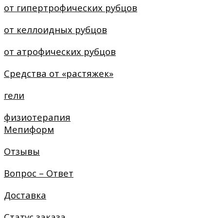
от гипертрофических рубцов
от келлоидных рубцов
от атрофических рубцов
Средства от «растяжек»
гели
физиотерапия
Мепиформ
Отзывы
Вопрос – Ответ
Доставка
Статус заказа