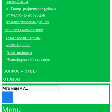
после Ожога
от Гипертрофических рубцов
от Келлоидных рубцов
от Атрофических рубцов
от «Растяжек» / Стрий
Гели • Мази • Кремы
Физиотерапия
Электрофорез
Фонофорез / Ультразвук
ВОПРОС – ОТВЕТ
ОТЗЫВЫ
Menu