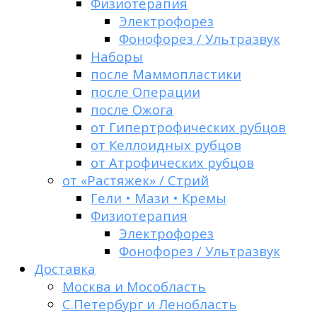
Физиотерапия
Электрофорез
Фонофорез / Ультразвук
Наборы
после Маммопластики
после Операции
после Ожога
от Гипертрофических рубцов
от Келлоидных рубцов
от Атрофических рубцов
от «Растяжек» / Стрий
Гели • Мази • Кремы
Физиотерапия
Электрофорез
Фонофорез / Ультразвук
Доставка
Москва и Мособласть
С.Петербург и Ленобласть