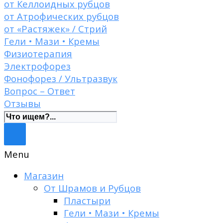
от Келлоидных рубцов
от Атрофических рубцов
от «Растяжек» / Стрий
Гели • Мази • Кремы
Физиотерапия
Электрофорез
Фонофорез / Ультразвук
Вопрос – Ответ
Отзывы
Menu
Магазин
От Шрамов и Рубцов
Пластыри
Гели • Мази • Кремы