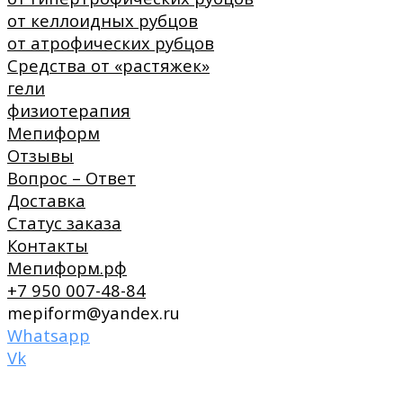
от келлоидных рубцов
от атрофических рубцов
Средства от «растяжек»
гели
физиотерапия
Мепиформ
Отзывы
Вопрос – Ответ
Доставка
Статус заказа
Контакты
Мепиформ.рф
+7 950 007-48-84
mepiform@yandex.ru
Whatsapp
Vk